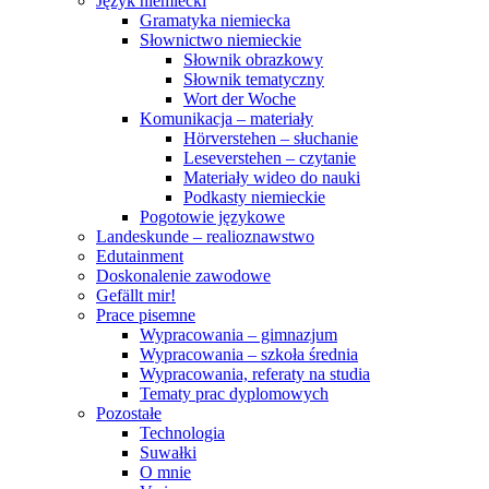
Język niemiecki
Gramatyka niemiecka
Słownictwo niemieckie
Słownik obrazkowy
Słownik tematyczny
Wort der Woche
Komunikacja – materiały
Hörverstehen – słuchanie
Leseverstehen – czytanie
Materiały wideo do nauki
Podkasty niemieckie
Pogotowie językowe
Landeskunde – realioznawstwo
Edutainment
Doskonalenie zawodowe
Gefällt mir!
Prace pisemne
Wypracowania – gimnazjum
Wypracowania – szkoła średnia
Wypracowania, referaty na studia
Tematy prac dyplomowych
Pozostałe
Technologia
Suwałki
O mnie