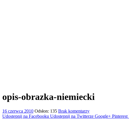
opis-obrazka-niemiecki
16 czerwca 2010
Odsłon: 135
Brak komentarzy
Udostępnij na Facebooku
Udostępnij na Twitterze
Google+
Pinterest