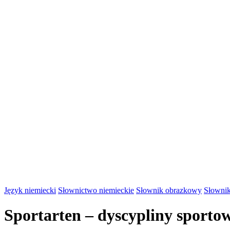
Język niemiecki
Słownictwo niemieckie
Słownik obrazkowy
Słownik
Sportarten – dyscypliny sporto