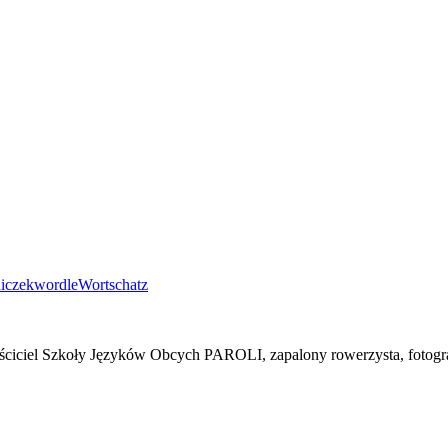
iczek
wordle
Wortschatz
łaściciel Szkoły Języków Obcych PAROLI, zapalony rowerzysta, fotogr