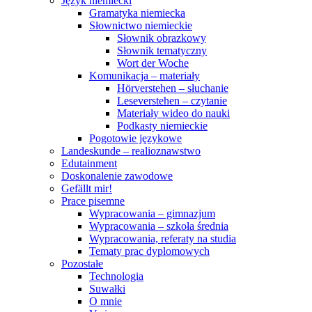
Język niemiecki
Gramatyka niemiecka
Słownictwo niemieckie
Słownik obrazkowy
Słownik tematyczny
Wort der Woche
Komunikacja – materiały
Hörverstehen – słuchanie
Leseverstehen – czytanie
Materiały wideo do nauki
Podkasty niemieckie
Pogotowie językowe
Landeskunde – realioznawstwo
Edutainment
Doskonalenie zawodowe
Gefällt mir!
Prace pisemne
Wypracowania – gimnazjum
Wypracowania – szkoła średnia
Wypracowania, referaty na studia
Tematy prac dyplomowych
Pozostałe
Technologia
Suwałki
O mnie