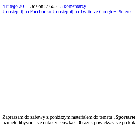
4 lutego 2011
Odsłon: 7 665
13 komentarzy
Udostępnij na Facebooku
Udostępnij na Twitterze
Google+
Pinterest
Zapraszam do zabawy z poniższym materiałem do tematu
„Sportarte
uzupełnilibyście listę o dalsze słówka? Obrazek powiększy się po klik