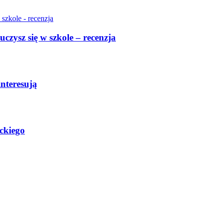
uczysz się w szkole – recenzja
interesują
ckiego