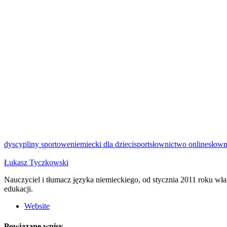
dyscypliny sportowe
niemiecki dla dzieci
sport
słownictwo online
słown
Łukasz Tyczkowski
Nauczyciel i tłumacz języka niemieckiego, od stycznia 2011 roku w
edukacji.
Website
Powiązane wpisy