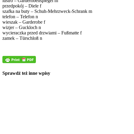
lustro – Garderobenspiegel m
przedpokój – Diele f
szafka na buty – Schuh-Mehrzweck-Schrank m
telefon – Telefon n
wieszak – Garderobe f
wizjer – Guckloch n
wycieraczka przed drzwiami – Fußmatte f
zamek – Türschloß n
Sprawdź też inne wpisy