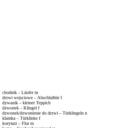
chodnik – Läufer m
drzwi wejsciowe – Abschlußtür f
dywanik – kleiner Teppich
dzwonek – Klingel f
dzwonek/dzwonienie do drzwi – Türklingeln n
klamka – Türklinke f
korytarz – Flur m