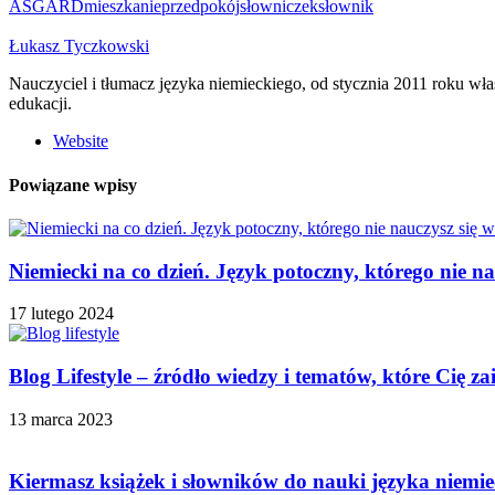
ASGARD
mieszkanie
przedpokój
słowniczek
słownik
Łukasz Tyczkowski
Nauczyciel i tłumacz języka niemieckiego, od stycznia 2011 roku w
edukacji.
Website
Powiązane wpisy
Niemiecki na co dzień. Język potoczny, którego nie na
17 lutego 2024
Blog Lifestyle – źródło wiedzy i tematów, które Cię za
13 marca 2023
Kiermasz książek i słowników do nauki języka niemie