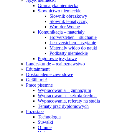
Język niemiecki
Gramatyka niemiecka
Słownictwo niemieckie
Słownik obrazkowy
Słownik tematyczny
Wort der Woche
Komunikacja – materiały
Hörverstehen – słuchanie
Leseverstehen – czytanie
Materiały wideo do nauki
Podkasty niemieckie
Pogotowie językowe
Landeskunde – realioznawstwo
Edutainment
Doskonalenie zawodowe
Gefällt mir!
Prace pisemne
Wypracowania – gimnazjum
Wypracowania – szkoła średnia
Wypracowania, referaty na studia
Tematy prac dyplomowych
Pozostałe
Technologia
Suwałki
O mnie