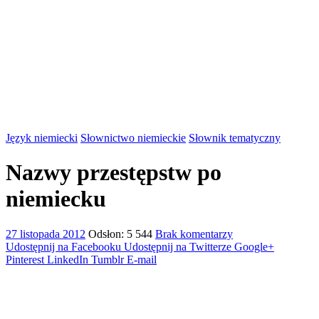
Język niemiecki
Słownictwo niemieckie
Słownik tematyczny
Nazwy przestępstw po
niemiecku
27 listopada 2012
Odsłon: 5 544
Brak komentarzy
Udostępnij na Facebooku
Udostępnij na Twitterze
Google+
Pinterest
LinkedIn
Tumblr
E-mail