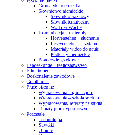
Język niemiecki
Gramatyka niemiecka
Słownictwo niemieckie
Słownik obrazkowy
Słownik tematyczny
Wort der Woche
Komunikacja – materiały
Hörverstehen – słuchanie
Leseverstehen – czytanie
Materiały wideo do nauki
Podkasty niemieckie
Pogotowie językowe
Landeskunde – realioznawstwo
Edutainment
Doskonalenie zawodowe
Gefällt mir!
Prace pisemne
Wypracowania – gimnazjum
Wypracowania – szkoła średnia
Wypracowania, referaty na studia
Tematy prac dyplomowych
Pozostałe
Technologia
Suwałki
O mnie