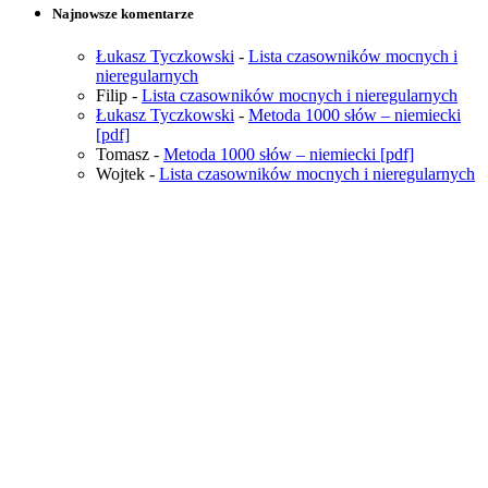
Najnowsze komentarze
Łukasz Tyczkowski
-
Lista czasowników mocnych i
nieregularnych
Filip
-
Lista czasowników mocnych i nieregularnych
Łukasz Tyczkowski
-
Metoda 1000 słów – niemiecki
[pdf]
Tomasz
-
Metoda 1000 słów – niemiecki [pdf]
Wojtek
-
Lista czasowników mocnych i nieregularnych