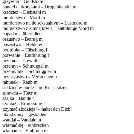
grzywna – Geldstrafe f
handel narkotykami – Drogenhandel m
kradzież – Diebstahl m
morderstwo – Mord m
morderstwo na tle seksualnym – Lustmord m
morderstwo z zimną krwią – kaltblütige Mord m
napadać – überfallen
oszustwo – Betrug m
paserstwo – Hehlerei f
podróbka – Fälschung f
porwanie – Entführung f
przemoc – Gewalt f
przemyt – Schmuggel m
przemytnik – Schmuggler m
przestępstwo – Verbrechen n
rabunek – Raub m
siedzieć w pudle – im Knast sitzen
sprawca – Täter m
szajka – Bande f
szantaż – Erpressung f
trzymać złodzieja! – haltet den Dieb!
ukradziony – gestohlen
wandal – Vandale m
włamać się – einbrechen
włamanie – Einbruch m