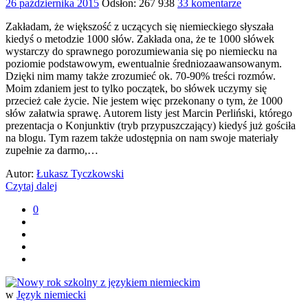
26 października 2015
Odsłon: 267 938
33 komentarze
Zakładam, że większość z uczących się niemieckiego słyszała
kiedyś o metodzie 1000 słów. Zakłada ona, że te 1000 słówek
wystarczy do sprawnego porozumiewania się po niemiecku na
poziomie podstawowym, ewentualnie średniozaawansowanym.
Dzięki nim mamy także zrozumieć ok. 70-90% treści rozmów.
Moim zdaniem jest to tylko początek, bo słówek uczymy się
przecież całe życie. Nie jestem więc przekonany o tym, że 1000
słów załatwia sprawę. Autorem listy jest Marcin Perliński, którego
prezentacja o Konjunktiv (tryb przypuszczający) kiedyś już gościła
na blogu. Tym razem także udostępnia on nam swoje materiały
zupełnie za darmo,…
Autor:
Łukasz Tyczkowski
Czytaj dalej
0
w
Język niemiecki