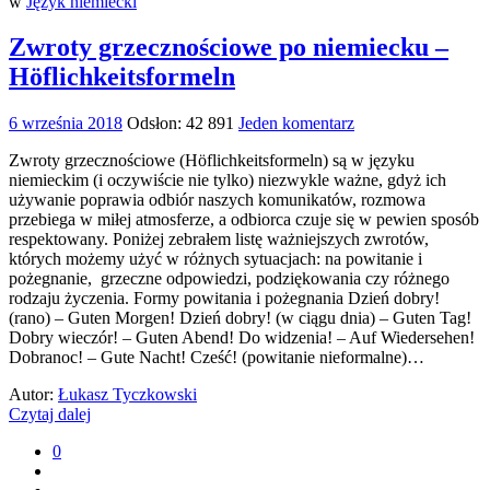
w
Język niemiecki
Zwroty grzecznościowe po niemiecku –
Höflichkeitsformeln
6 września 2018
Odsłon: 42 891
Jeden komentarz
Zwroty grzecznościowe (Höflichkeitsformeln) są w języku
niemieckim (i oczywiście nie tylko) niezwykle ważne, gdyż ich
używanie poprawia odbiór naszych komunikatów, rozmowa
przebiega w miłej atmosferze, a odbiorca czuje się w pewien sposób
respektowany. Poniżej zebrałem listę ważniejszych zwrotów,
których możemy użyć w różnych sytuacjach: na powitanie i
pożegnanie, grzeczne odpowiedzi, podziękowania czy różnego
rodzaju życzenia. Formy powitania i pożegnania Dzień dobry!
(rano) – Guten Morgen! Dzień dobry! (w ciągu dnia) – Guten Tag!
Dobry wieczór! – Guten Abend! Do widzenia! – Auf Wiedersehen!
Dobranoc! – Gute Nacht! Cześć! (powitanie nieformalne)…
Autor:
Łukasz Tyczkowski
Czytaj dalej
0