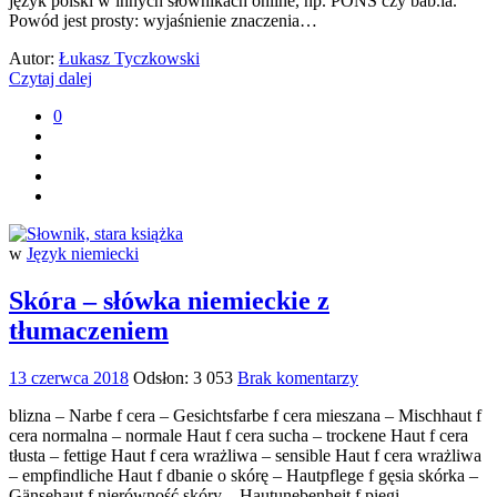
język polski w innych słownikach online, np. PONS czy bab.la.
Powód jest prosty: wyjaśnienie znaczenia…
Autor:
Łukasz Tyczkowski
Czytaj dalej
0
w
Język niemiecki
Skóra – słówka niemieckie z
tłumaczeniem
13 czerwca 2018
Odsłon: 3 053
Brak komentarzy
blizna – Narbe f cera – Gesichtsfarbe f cera mieszana – Mischhaut f
cera normalna – normale Haut f cera sucha – trockene Haut f cera
tłusta – fettige Haut f cera wrażliwa – sensible Haut f cera wrażliwa
– empfindliche Haut f dbanie o skórę – Hautpflege f gęsia skórka –
Gänsehaut f nierówność skóry – Hautunebenheit f piegi –