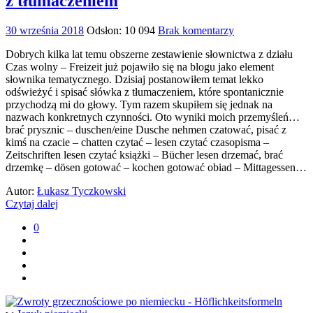
z tłumaczeniem
30 września 2018
Odsłon: 10 094
Brak komentarzy
Dobrych kilka lat temu obszerne zestawienie słownictwa z działu
Czas wolny – Freizeit już pojawiło się na blogu jako element
słownika tematycznego. Dzisiaj postanowiłem temat lekko
odświeżyć i spisać słówka z tłumaczeniem, które spontanicznie
przychodzą mi do głowy. Tym razem skupiłem się jednak na
nazwach konkretnych czynności. Oto wyniki moich przemyśleń…
brać prysznic – duschen/eine Dusche nehmen czatować, pisać z
kimś na czacie – chatten czytać – lesen czytać czasopisma –
Zeitschriften lesen czytać książki – Bücher lesen drzemać, brać
drzemkę – dösen gotować – kochen gotować obiad – Mittagessen…
Autor:
Łukasz Tyczkowski
Czytaj dalej
0