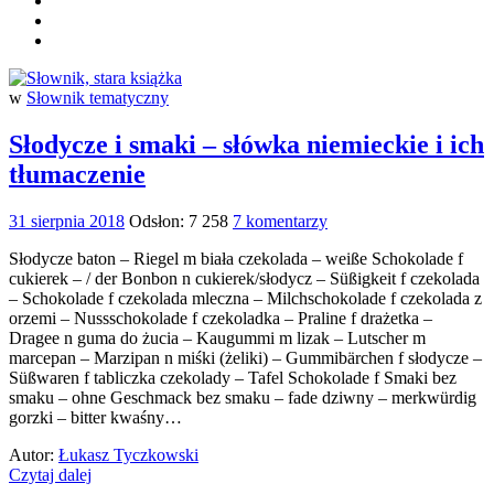
w
Słownik tematyczny
Słodycze i smaki – słówka niemieckie i ich
tłumaczenie
31 sierpnia 2018
Odsłon: 7 258
7 komentarzy
Słodycze baton – Riegel m biała czekolada – weiße Schokolade f
cukierek – / der Bonbon n cukierek/słodycz – Süßigkeit f czekolada
– Schokolade f czekolada mleczna – Milchschokolade f czekolada z
orzemi – Nussschokolade f czekoladka – Praline f drażetka –
Dragee n guma do żucia – Kaugummi m lizak – Lutscher m
marcepan – Marzipan n miśki (żeliki) – Gummibärchen f słodycze –
Süßwaren f tabliczka czekolady – Tafel Schokolade f Smaki bez
smaku – ohne Geschmack bez smaku – fade dziwny – merkwürdig
gorzki – bitter kwaśny…
Autor:
Łukasz Tyczkowski
Czytaj dalej