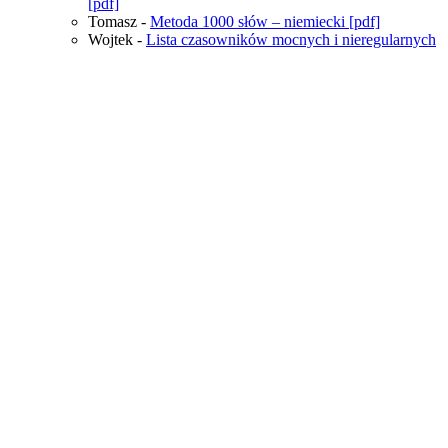
[pdf]
Tomasz
-
Metoda 1000 słów – niemiecki [pdf]
Wojtek
-
Lista czasowników mocnych i nieregularnych