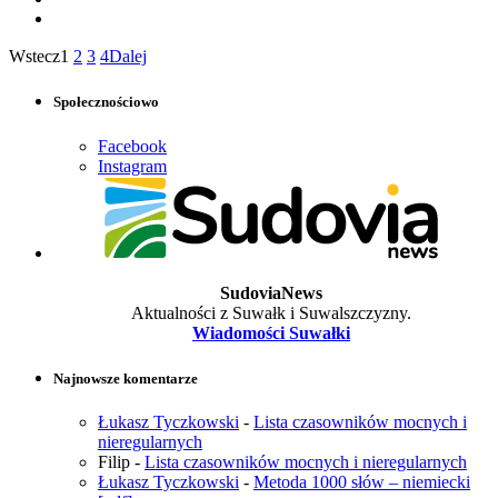
Wstecz
1
2
3
4
Dalej
Społecznościowo
Facebook
Instagram
SudoviaNews
Aktualności z Suwałk i Suwalszczyzny.
Wiadomości Suwałki
Najnowsze komentarze
Łukasz Tyczkowski
-
Lista czasowników mocnych i
nieregularnych
Filip
-
Lista czasowników mocnych i nieregularnych
Łukasz Tyczkowski
-
Metoda 1000 słów – niemiecki