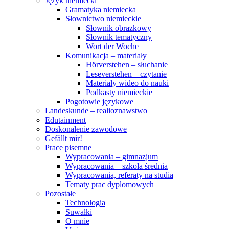
Język niemiecki
Gramatyka niemiecka
Słownictwo niemieckie
Słownik obrazkowy
Słownik tematyczny
Wort der Woche
Komunikacja – materiały
Hörverstehen – słuchanie
Leseverstehen – czytanie
Materiały wideo do nauki
Podkasty niemieckie
Pogotowie językowe
Landeskunde – realioznawstwo
Edutainment
Doskonalenie zawodowe
Gefällt mir!
Prace pisemne
Wypracowania – gimnazjum
Wypracowania – szkoła średnia
Wypracowania, referaty na studia
Tematy prac dyplomowych
Pozostałe
Technologia
Suwałki
O mnie