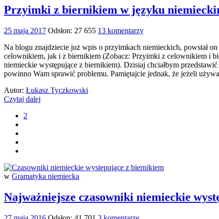
Przyimki z biernikiem w języku niemieck
25 maja 2017
Odsłon: 27 655
13 komentarzy
Na blogu znajdziecie już wpis o przyimkach niemieckich, powstał on
celownikiem, jak i z biernikiem (Zobacz: Przyimki z celownikiem i
niemieckie występujące z biernikiem). Dzisiaj chciałbym przedstawić
powinno Wam sprawić problemu. Pamiętajcie jednak, że jeżeli uż
Autor:
Łukasz Tyczkowski
Czytaj dalej
2
w
Gramatyka niemiecka
Najważniejsze czasowniki niemieckie wyst
27 maja 2016
Odsłon: 41 701
3 komentarze