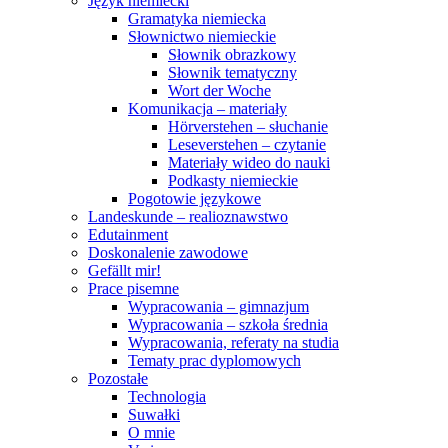
Język niemiecki
Gramatyka niemiecka
Słownictwo niemieckie
Słownik obrazkowy
Słownik tematyczny
Wort der Woche
Komunikacja – materiały
Hörverstehen – słuchanie
Leseverstehen – czytanie
Materiały wideo do nauki
Podkasty niemieckie
Pogotowie językowe
Landeskunde – realioznawstwo
Edutainment
Doskonalenie zawodowe
Gefällt mir!
Prace pisemne
Wypracowania – gimnazjum
Wypracowania – szkoła średnia
Wypracowania, referaty na studia
Tematy prac dyplomowych
Pozostałe
Technologia
Suwałki
O mnie