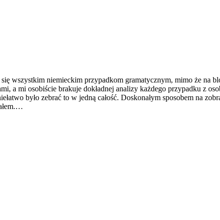
 się wszystkim niemieckim przypadkom gramatycznym, mimo że na blog
zami, a mi osobiście brakuje dokładnej analizy każdego przypadku z o
o niełatwo było zebrać to w jedną całość. Doskonałym sposobem na zo
wałem.…