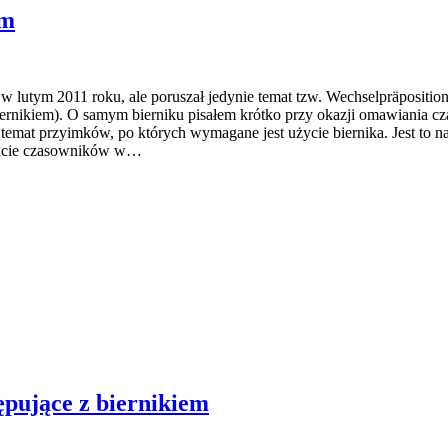
im
 w lutym 2011 roku, ale poruszał jedynie temat tzw. Wechselpräposit
 biernikiem). O samym bierniku pisałem krótko przy okazji omawiani
 temat przyimków, po których wymagane jest użycie biernika. Jest to n
ywacie czasowników w…
ępujące z biernikiem