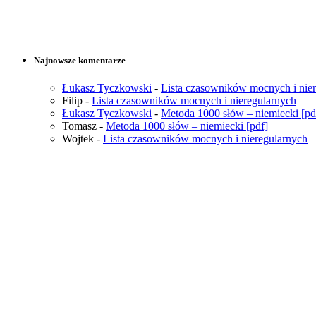
Najnowsze komentarze
Łukasz Tyczkowski
-
Lista czasowników mocnych i nie
Filip
-
Lista czasowników mocnych i nieregularnych
Łukasz Tyczkowski
-
Metoda 1000 słów – niemiecki [pd
Tomasz
-
Metoda 1000 słów – niemiecki [pdf]
Wojtek
-
Lista czasowników mocnych i nieregularnych