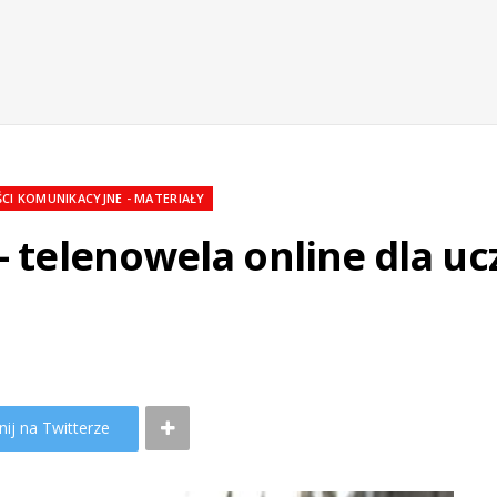
CI KOMUNIKACYJNE - MATERIAŁY
– telenowela online dla uc
ij na Twitterze