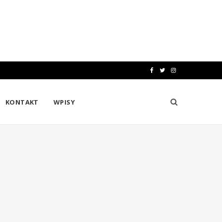
F
T
I
a
w
n
KONTAKT
WPISY
c
i
s
e
t
t
b
t
a
o
e
g
o
r
r
k
a
m