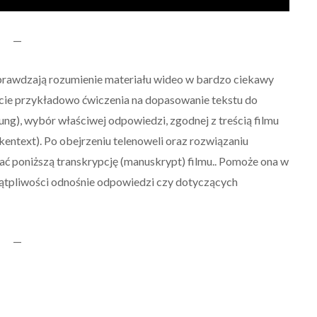
—
prawdzają rozumienie materiału wideo w bardzo ciekawy
cie przykładowo ćwiczenia na dopasowanie tekstu do
g), wybór właściwej odpowiedzi, zgodnej z treścią filmu
ckentext). Po obejrzeniu telenoweli oraz rozwiązaniu
ć poniższą transkrypcję (manuskrypt) filmu.. Pomoże ona w
ątpliwości odnośnie odpowiedzi czy dotyczących
—