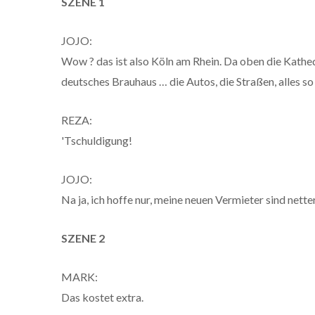
SZENE 1
JOJO:
Wow ? das ist also Köln am Rhein. Da oben die Kathed
deutsches Brauhaus … die Autos, die Straßen, alles so s
REZA:
'Tschuldigung!
JOJO:
Na ja, ich hoffe nur, meine neuen Vermieter sind net
SZENE 2
MARK:
Das kostet extra.