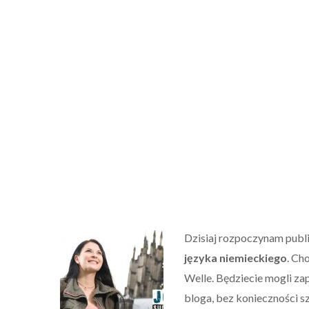
Dzisiaj rozpoczynam publ
języka niemieckiego
. Ch
Welle. Będziecie mogli za
bloga, bez konieczności s