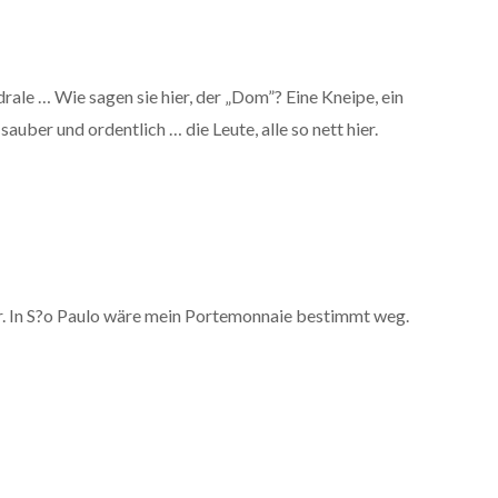
rale … Wie sagen sie hier, der „Dom”? Eine Kneipe, ein
auber und ordentlich … die Leute, alle so nett hier.
ter. In S?o Paulo wäre mein Portemonnaie bestimmt weg.