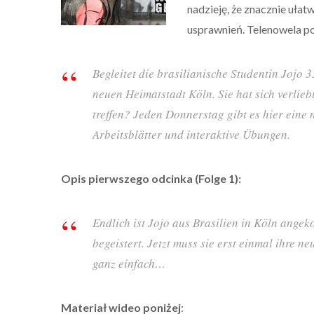
nadzieję, że znacznie ułat
usprawnień. Telenowela po
Begleitet die brasilianische Studentin Jojo 
neuen Heimatstadt Köln. Sie hat sich verlieb
treffen? Jeden Donnerstag gibt es hier eine
Arbeitsblätter und interaktive Übungen.
Opis pierwszego odcinka (Folge 1):
Endlich ist Jojo aus Brasilien in Köln angek
begeistert. Jetzt muss sie erst einmal ihre n
ganz einfach…
Materiał wideo poniżej
: