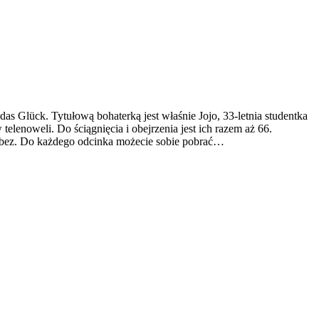
das Glück. Tytułową bohaterką jest właśnie Jojo, 33-letnia studentka
elenoweli. Do ściągnięcia i obejrzenia jest ich razem aż 66.
ub bez. Do każdego odcinka możecie sobie pobrać…