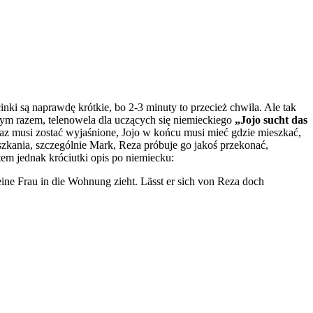
dcinki są naprawdę krótkie, bo 2-3 minuty to przecież chwila. Ale tak
 i tym razem, telenowela dla uczących się niemieckiego
„Jojo sucht das
raz musi zostać wyjaśnione, Jojo w końcu musi mieć gdzie mieszkać,
szkania, szczególnie Mark, Reza próbuje go jakoś przekonać,
em jednak króciutki opis po niemiecku:
eine Frau in die Wohnung zieht. Lässt er sich von Reza doch