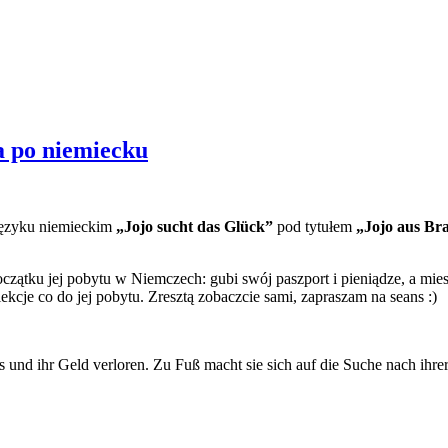
la po niemiecku
 języku niemieckim
„Jojo sucht das Glück”
pod tytułem
„Jojo aus Bra
 początku jej pobytu w Niemczech: gubi swój paszport i pieniądze, a m
ekcje co do jej pobytu. Zresztą zobaczcie sami, zapraszam na seans :)
 und ihr Geld verloren. Zu Fuß macht sie sich auf die Suche nach ihrer