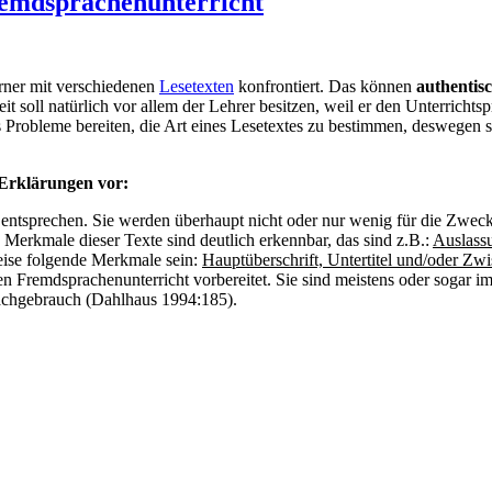
remdsprachenunterricht
rner mit verschiedenen
Lesetexten
konfrontiert. Das können
authentis
soll natürlich vor allem der Lehrer besitzen, weil er den Unterrichtspr
 Probleme bereiten, die Art eines Lesetextes zu bestimmen, deswegen 
Erklärungen vor:
 entsprechen. Sie werden überhaupt nicht oder nur wenig für die Zwec
e Merkmale dieser Texte sind deutlich erkennbar, das sind z.B.:
Auslass
weise folgende Merkmale sein:
Hauptüberschrift, Untertitel und/oder Zw
en Fremdsprachenunterricht vorbereitet. Sie sind meistens oder sogar 
rachgebrauch (Dahlhaus 1994:185).