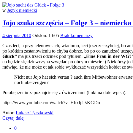
w
Język niemiecki
Jojo szuka szczęścia – Folge 3 – niemiecka
4 sierpnia 2010
Odsłon: 1 605
Brak komentarzy
Czas leci, a przy telenowelach, wiadomo, leci jeszcze szybciej, bo ani
po krótkim zastanowieniu to chyba dobrze, bo po co zanudzać uczących
Glück”
ma już trzeci odcinek pod tytułem:
„Eine Frau in der WG?
co będzie się dziewczyna szwędać po obcym mieście :) Niektórzy jedn
mówiąc, że nie może ot tak sobie wykluczać wszystkich kobiet ze sw
Nicht nur Jojo hat sich vertan ? auch ihre Mitbewohner erwarte
noch überzeugen?
Po obejrzeniu zapoznajcie się z ćwiczeniami (linki na dole wpisu).
https://www.youtube.com/watch?v=HbxfpTsKGDo
Autor:
Łukasz Tyczkowski
Czytaj dalej
0