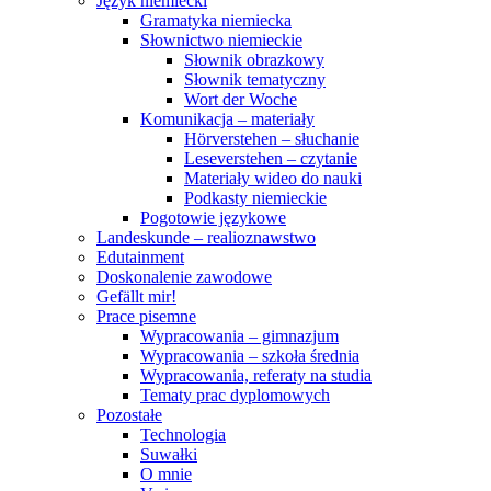
Język niemiecki
Gramatyka niemiecka
Słownictwo niemieckie
Słownik obrazkowy
Słownik tematyczny
Wort der Woche
Komunikacja – materiały
Hörverstehen – słuchanie
Leseverstehen – czytanie
Materiały wideo do nauki
Podkasty niemieckie
Pogotowie językowe
Landeskunde – realioznawstwo
Edutainment
Doskonalenie zawodowe
Gefällt mir!
Prace pisemne
Wypracowania – gimnazjum
Wypracowania – szkoła średnia
Wypracowania, referaty na studia
Tematy prac dyplomowych
Pozostałe
Technologia
Suwałki
O mnie