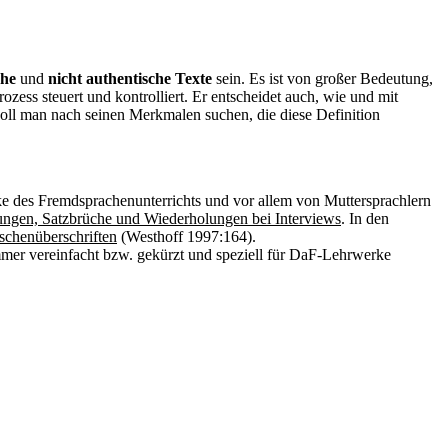
che
und
nicht authentische Texte
sein. Es ist von großer Bedeutung,
ozess steuert und kontrolliert. Er entscheidet auch, wie und mit
soll man nach seinen Merkmalen suchen, die diese Definition
ke des Fremdsprachenunterrichts und vor allem von Muttersprachlern
ungen, Satzbrüche und Wiederholungen bei Interviews
. In den
ischenüberschriften
(Westhoff 1997:164).
immer vereinfacht bzw. gekürzt und speziell für DaF-Lehrwerke