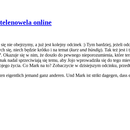
 telenowela online
 się nie obejrzymy, a już jest kolejny odcinek :) Tym bardziej, jeżeli o
 się, niech będzie krótko i na temat (
kurz und bündig
). Tak też jest
”
. Okazuje się w nim, że doszło do pewnego nieporozumienia, które te
ak nadal sprzeciwiają się temu, aby Jojo wprowadziła się do tego mie
ojego życia. Co Mark na to? Zobaczycie w dzisiejszym odcinku, przedt
ten eigentlich jemand ganz anderen. Und Mark ist strikt dagegen, dass 