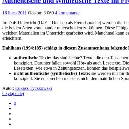
Authentische und synthetische Texte im F
16 lipca 2011
Odsłon: 3 069
4 komentarze
Im DaF-Unterricht (DaF = Deutsch als Fremdsprache) werden die Le
die beiden Arten voneinander unterscheiden zu können. Diese Fähigkeit 
welchen Materialien im Unterricht gearbeitet wird. Manchmal kann es
erleichtern.
Dahlhaus (1994:185) schlägt in diesem Zusammenhang folgende 
authentische Texte:
das sind ?echte? Texte, die den Tatsachen
konzipiert. Darunter fallen sowohl Hör- als auch Lesetexte. Di
Lesetexten, wie etwa in Zeitungstexten, können das beispiels
nicht authentische (synthetische) Texte:
sie werden nur für d
konzipiert. Sie entsprechen meistens nicht dem natürlichen Sp
Autor:
Łukasz Tyczkowski
Czytaj dalej
0