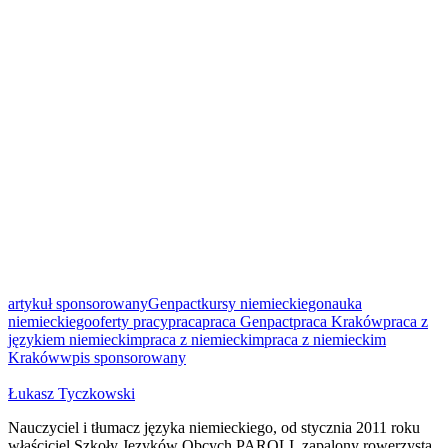
artykuł sponsorowany
Genpact
kursy niemieckiego
nauka
niemieckiego
oferty pracy
praca
praca Genpact
praca Kraków
praca z
językiem niemieckim
praca z niemieckim
praca z niemieckim
Kraków
wpis sponsorowany
Łukasz Tyczkowski
Nauczyciel i tłumacz języka niemieckiego, od stycznia 2011 roku
właściciel Szkoły Języków Obcych PAROLI, zapalony rowerzysta,