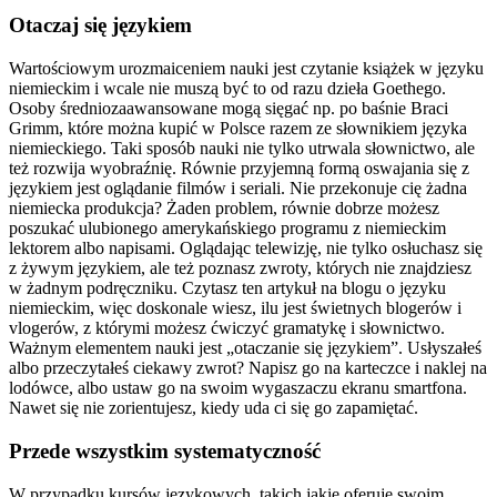
Otaczaj się językiem
Wartościowym urozmaiceniem nauki jest czytanie książek w języku
niemieckim i wcale nie muszą być to od razu dzieła Goethego.
Osoby średniozaawansowane mogą sięgać np. po baśnie Braci
Grimm, które można kupić w Polsce razem ze słownikiem języka
niemieckiego. Taki sposób nauki nie tylko utrwala słownictwo, ale
też rozwija wyobraźnię. Równie przyjemną formą oswajania się z
językiem jest oglądanie filmów i seriali. Nie przekonuje cię żadna
niemiecka produkcja? Żaden problem, równie dobrze możesz
poszukać ulubionego amerykańskiego programu z niemieckim
lektorem albo napisami. Oglądając telewizję, nie tylko osłuchasz się
z żywym językiem, ale też poznasz zwroty, których nie znajdziesz
w żadnym podręczniku. Czytasz ten artykuł na blogu o języku
niemieckim, więc doskonale wiesz, ilu jest świetnych blogerów i
vlogerów, z którymi możesz ćwiczyć gramatykę i słownictwo.
Ważnym elementem nauki jest „otaczanie się językiem”. Usłyszałeś
albo przeczytałeś ciekawy zwrot? Napisz go na karteczce i naklej na
lodówce, albo ustaw go na swoim wygaszaczu ekranu smartfona.
Nawet się nie zorientujesz, kiedy uda ci się go zapamiętać.
Przede wszystkim systematyczność
W przypadku kursów językowych, takich jakie oferuje swoim