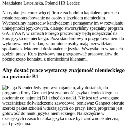
Magdalena Latosińska, Poland HR Leader:
Na rynku jest coraz więcej firm z zachodnim kapitałem, przez co
rośnie zapotrzebowanie na osoby z językiem niemieckim.
Wychodzimy naprzeciw kandydatom i pomagamy im w rozwijaniu
umiejętności językowych, dlatego stworzyliśmy specjalny program
GATEWAY, w ramach którego pracownicy będą uczęszczać na
kurs języka niemieckiego. Poza standardowym przygotowaniem do
wykonywanych zadań, zatrudnione osoby mają przewidziane
spotkania z lektorem i doskonalenie języka. Wszystko to w ramach
godzin pracy. Kurs językowy ma przygotować pracowników do
późniejszego kontaktu z niemieckimi klientami.
Aby dostać pracę wystarczy znajomość niemieckiego
na poziomie B1
Jedynym wymaganiem, aby dostać się do
programu firmy Genpact jest znajomość języka niemieckiego na
poziomie co najmniej B1 i chęć do nauki. Nie jest też wymagane
wcześniejsze doświadczenie zawodowe, ponieważ Genpact oferuje
szeroki pakiet szkoleń wdrażających do pracy. Istotą programu jest
gotowość do nauki języka niemieckiego. Na szczęście w
dzisiejszych czasach nauka języka może być zarówno skuteczna,
jak i przyjemna.