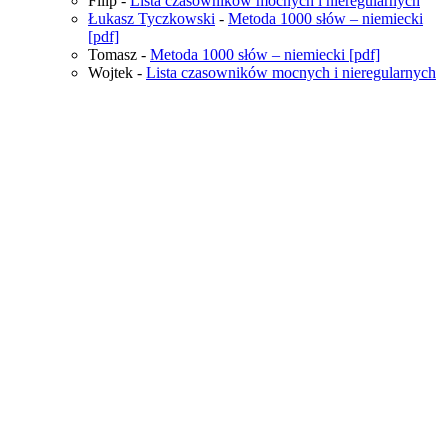
Filip
-
Lista czasowników mocnych i nieregularnych
Łukasz Tyczkowski
-
Metoda 1000 słów – niemiecki
[pdf]
Tomasz
-
Metoda 1000 słów – niemiecki [pdf]
Wojtek
-
Lista czasowników mocnych i nieregularnych