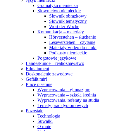
Język niemiecki
Gramatyka niemiecka
Słownictwo niemieckie
Słownik obrazkowy
Słownik tematyczny
Wort der Woche
Komunikacja – materiały
Hörverstehen – słuchanie
Leseverstehen – czytanie
Materiały wideo do nauki
Podkasty niemieckie
Pogotowie językowe
Landeskunde – realioznawstwo
Edutainment
Doskonalenie zawodowe
Gefällt mir!
Prace pisemne
Wypracowania – gimnazjum
Wypracowania – szkoła średnia
Wypracowania, referaty na studia
Tematy prac dyplomowych
Pozostałe
Technologia
Suwałki
O mnie