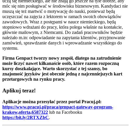
uczą się niemieckiego, ale nie znają go jeszcze na tyle dobrze, aby
móc się nim posługiwać w środowisku biznesowym. Kandydaci nie
muszą się też martwić o motywację do nauki, ponieważ będą
uczęszczać na zajęcia z lektorem w ramach swoich obowiązków
zawodowych. Wraz z postępami w nauce niemieckiego, będą
stopniowo wdrażani do pracy, która polega właśnie na kontakcie,
głównie mailowym, z Niemcami. Do zadań pracowników będzie
należało m.in: odpowiadanie na zapytania klientów, przyjmowanie
zamówień, sprawdzanie danych i wprowadzanie wszystkiego do
systemu.
Firma Genpact tworzy nowy zespół, dlatego na zatrudnienie
może liczyć nawet kilkanaście osób, które razem rozpoczną
kursy doszkalające. Warto skorzystać z tej szansy, bo
znajomość języków jest obecnie jedną z najcenniejszych kart
przetargowych na rynku pracy.
Aplikuj teraz!
Aplikacje można przesyłać przez portal Pracuj.pl:
https://www.pracuj.pl/praca/genpact-gateway-program-
krakow,oferta,6587322
lub na Facebooku
https://bit.ly/2RTXZbC
.