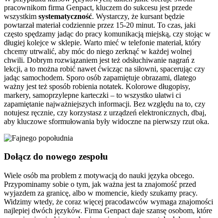
pracownikom firma Genpact, kluczem do sukcesu jest przede
wszystkim
systematyczność
. Wystarczy, że kursant będzie
powtarzał materiał codziennie przez 15-20 minut. To czas, jaki
często spędzamy jadąc do pracy komunikacją miejską, czy stojąc w
długiej kolejce w sklepie. Warto mieć w telefonie materiał, który
chcemy utrwalić, aby móc do niego zerknąć w każdej wolnej
chwili. Dobrym rozwiązaniem jest też odsłuchiwanie nagrań z
lekcji, a to można robić nawet ćwicząc na siłowni, spacerując czy
jadąc samochodem. Sporo osób zapamiętuje obrazami, dlatego
ważny jest też sposób robienia notatek. Kolorowe długopisy,
markery, samoprzylepne karteczki – to wszystko ułatwi ci
zapamiętanie najważniejszych informacji. Bez względu na to, czy
notujesz ręcznie, czy korzystasz z urządzeń elektronicznych, dbaj,
aby kluczowe sformułowania były widoczne na pierwszy rzut oka.
Dołącz do nowego zespołu
Wiele osób ma problem z motywacją do nauki języka obcego.
Przypominamy sobie o tym, jak ważna jest ta znajomość przed
wyjazdem za granicę, albo w momencie, kiedy szukamy pracy.
Widzimy wtedy, że coraz więcej pracodawców wymaga znajomości
najlepiej dwóch języków. Firma Genpact daje szansę osobom, które