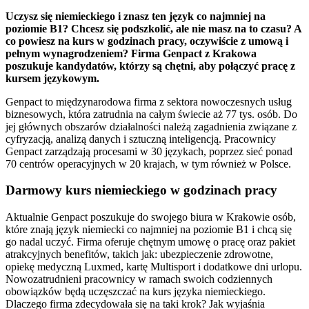
Uczysz się niemieckiego i znasz ten język co najmniej na
poziomie B1? Chcesz się podszkolić, ale nie masz na to czasu? A
co powiesz na kurs w godzinach pracy, oczywiście z umową i
pełnym wynagrodzeniem? Firma Genpact z Krakowa
poszukuje kandydatów, którzy są chętni, aby połączyć pracę z
kursem językowym.
Genpact to międzynarodowa firma z sektora nowoczesnych usług
biznesowych, która zatrudnia na całym świecie aż 77 tys. osób. Do
jej głównych obszarów działalności należą zagadnienia związane z
cyfryzacją, analizą danych i sztuczną inteligencją. Pracownicy
Genpact zarządzają procesami w 30 językach, poprzez sieć ponad
70 centrów operacyjnych w 20 krajach, w tym również w Polsce.
Darmowy kurs niemieckiego w godzinach pracy
Aktualnie Genpact poszukuje do swojego biura w Krakowie osób,
które znają język niemiecki co najmniej na poziomie B1 i chcą się
go nadal uczyć. Firma oferuje chętnym umowę o pracę oraz pakiet
atrakcyjnych benefitów, takich jak: ubezpieczenie zdrowotne,
opiekę medyczną Luxmed, kartę Multisport i dodatkowe dni urlopu.
Nowozatrudnieni pracownicy w ramach swoich codziennych
obowiązków będą uczęszczać na kurs języka niemieckiego.
Dlaczego firma zdecydowała się na taki krok? Jak wyjaśnia