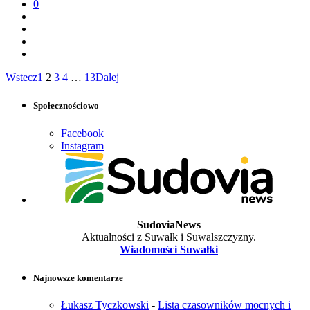
0
Wstecz
1
2
3
4
…
13
Dalej
Społecznościowo
Facebook
Instagram
SudoviaNews
Aktualności z Suwałk i Suwalszczyzny.
Wiadomości Suwałki
Najnowsze komentarze
Łukasz Tyczkowski
-
Lista czasowników mocnych i