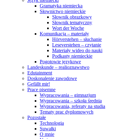
Język niemiecki
Gramatyka niemiecka
Słownictwo niemieckie
Słownik obrazkowy
Słownik tematyczny
Wort der Woche
Komunikacja – materiały
Hörverstehen – słuchanie
Leseverstehen – czytanie
Materiały wideo do nauki
Podkasty niemieckie
Pogotowie językowe
Landeskunde – realioznawstwo
Edutainment
Doskonalenie zawodowe
Gefällt mir!
Prace pisemne
Wypracowania – gimnazjum
Wypracowania – szkoła średnia
Wypracowania, referaty na studia
Tematy prac dyplomowych
Pozostałe
Technologia
Suwałki
O mnie