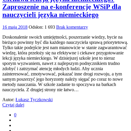
Zaproszenie na e-konferencję WSiP dla
nauczycieli języka niemieckiego
16 maja 2018
Odsłon: 1 693
Brak komentarzy
Doskonalenie swoich umiejętności, poszerzanie wiedzy, bycie na
bieżąco powinny być dla każdego nauczyciela sprawą priorytetową.
Tylko takie podejście jest nam mianowicie w stanie zagwarantować
wiedzę, która przełoży się na efektywne i ciekawe przygotowanie
lekcji języka niemieckiego. W dzisiejszej szkole jest to nieraz
sporym wyzwaniem, nawet z najlepszym podręcznikiem trudno
zdobyć i zatrzymać atencję młodych ludzi. Aby ucznia
zainteresować, zmotywować, pokazać inne drogi rozwoju, a tym
samym poszerzyć jego horyzonty należy sięgać po coraz to nowe
metody nauczania. W szkole zadanie to spoczywa na barkach
nauczyciela. Z drugiej strony nie łatwo…
Autor:
Łukasz Tyczkowski
Czytaj dalej
0