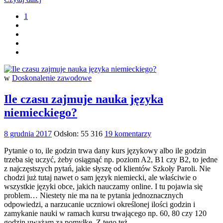
1
w
Doskonalenie zawodowe
Ile czasu zajmuje nauka języka
niemieckiego?
8 grudnia 2017
Odsłon: 55 316
19 komentarzy
Pytanie o to, ile godzin trwa dany kurs językowy albo ile godzin
trzeba się uczyć, żeby osiągnąć np. poziom A2, B1 czy B2, to jedne
z najczęstszych pytań, jakie słyszę od klientów Szkoły Paroli. Nie
chodzi już tutaj nawet o sam język niemiecki, ale właściwie o
wszystkie języki obce, jakich nauczamy online. I tu pojawia się
problem… Niestety nie ma na te pytania jednoznacznych
odpowiedzi, a narzucanie uczniowi określonej ilości godzin i
zamykanie nauki w ramach kursu trwającego np. 60, 80 czy 120
godzin uważam za pomyłkę. Z tego też…