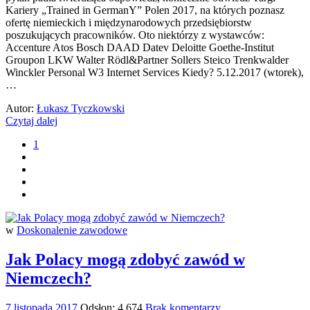
Kariery „Trained in GermanY” Polen 2017, na których poznasz
ofertę niemieckich i międzynarodowych przedsiębiorstw
poszukujących pracowników. Oto niektórzy z wystawców:
Accenture Atos Bosch DAAD Datev Deloitte Goethe-Institut
Groupon LKW Walter Rödl&Partner Sollers Steico Trenkwalder
Winckler Personal W3 Internet Services Kiedy? 5.12.2017 (wtorek),
…
Autor:
Łukasz Tyczkowski
Czytaj dalej
1
w
Doskonalenie zawodowe
Jak Polacy mogą zdobyć zawód w
Niemczech?
7 listopada 2017
Odsłon: 4 674
Brak komentarzy