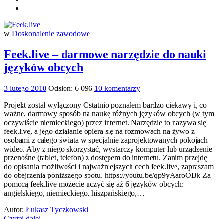
w
Doskonalenie zawodowe
Feek.live – darmowe narzędzie do nauki
języków obcych
3 lutego 2018
Odsłon: 6 096
10 komentarzy
Projekt został wyłączony Ostatnio poznałem bardzo ciekawy i, co
ważne, darmowy sposób na naukę różnych języków obcych (w tym
oczywiście niemieckiego) przez internet. Narzędzie to nazywa się
feek.live, a jego działanie opiera się na rozmowach na żywo z
osobami z całego świata w specjalnie zaprojektowanych pokojach
wideo. Aby z niego skorzystać, wystarczy komputer lub urządzenie
przenośne (tablet, telefon) z dostępem do internetu. Zanim przejdę
do opisania możliwości i najważniejszych cech feek.live, zapraszam
do obejrzenia poniższego spotu. https://youtu.be/qp9yAaroOBk Za
pomocą feek.live możecie uczyć się aż 6 języków obcych:
angielskiego, niemieckiego, hiszpańskiego,…
Autor:
Łukasz Tyczkowski
Czytaj dalej